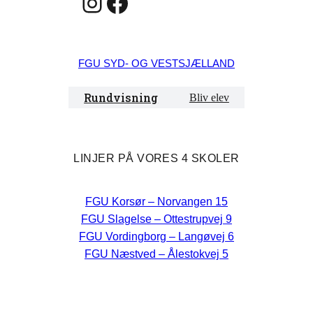
Instagram
Facebook
FGU SYD- OG VESTSJÆLLAND
Rundvisning
Bliv elev
LINJER PÅ VORES 4 SKOLER
FGU Korsør – Norvangen 15
FGU Slagelse – Ottestrupvej 9
FGU Vordingborg – Langøvej 6
FGU Næstved – Ålestokvej 5