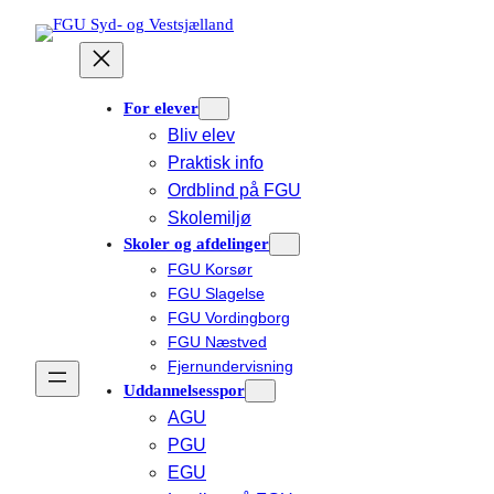
Spring
til
indhold
For elever
Bliv elev
Praktisk info
Ordblind på FGU
Skolemiljø
Skoler og afdelinger
FGU Korsør
FGU Slagelse
FGU Vordingborg
FGU Næstved
Fjernundervisning
Uddannelsesspor
AGU
PGU
EGU