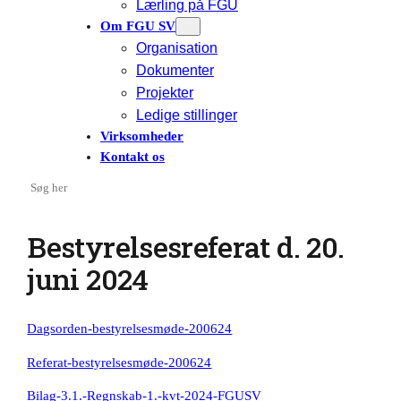
Lærling på FGU
Om FGU SV
Organisation
Dokumenter
Projekter
Ledige stillinger
Virksomheder
Kontakt os
Search
Bestyrelsesreferat d. 20.
juni 2024
Dagsorden-bestyrelsesmøde-200624
Referat-bestyrelsesmøde-200624
Bilag-3.1.-Regnskab-1.-kvt-2024-FGUSV