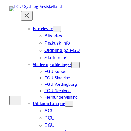
Spring
til
indhold
For elever
Bliv elev
Praktisk info
Ordblind på FGU
Skolemiljø
Skoler og afdelinger
FGU Korsør
FGU Slagelse
FGU Vordingborg
FGU Næstved
Fjernundervisning
Uddannelsesspor
AGU
PGU
EGU