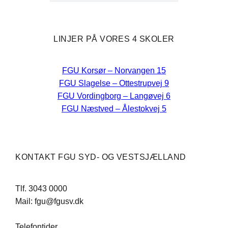
LINJER PÅ VORES 4 SKOLER
FGU Korsør – Norvangen 15
FGU Slagelse – Ottestrupvej 9
FGU Vordingborg – Langøvej 6
FGU Næstved – Ålestokvej 5
KONTAKT FGU SYD- OG VESTSJÆLLAND
Tlf. 3043 0000
Mail: fgu@fgusv.dk
Telefontider